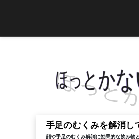
Skip to content
ほっとか
手足のむくみを解消し
顔や手足のむくみ解消に効果的な飲み物